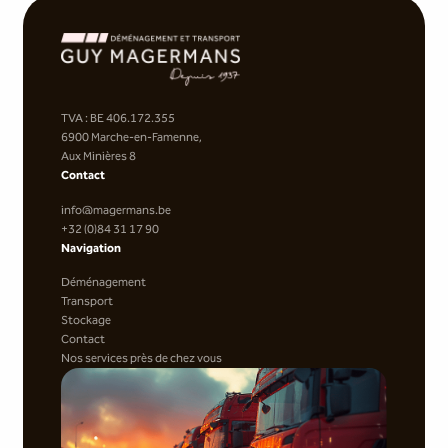
TVA : BE 406.172.355
6900 Marche-en-Famenne,
Aux Minières 8
Contact
info@magermans.be
+32 (0)84 31 17 90
Navigation
Déménagement
Transport
Stockage
Contact
Nos services près de chez vous