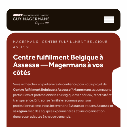
Ouvrir/fermer l
MAGERMANS · CENTRE FULFILLMENT BELGIQUE ·
ASSESSE
Centre fulfillment Belgique à
Assesse — Magermans à vos
côtés
Vous recherchez un partenaire de confiance pour votre projet de
Centre fulfillment Belgique
à
Assesse
?
Magermans
accompagne
particuliers et professionnels en Belgique avec sérieux, réactivité et
transparence. Entreprise familiale reconnue pour son
professionnalisme, nous intervenons à
Assesse
et dans
Assesse et
sa région
avec des équipes expérimentées et une organisation
rigoureuse, adaptée à chaque demande.