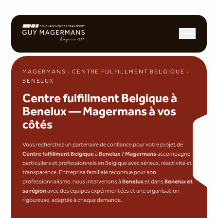
Ouvrir/fermer l
MAGERMANS · CENTRE FULFILLMENT BELGIQUE ·
BENELUX
Centre fulfillment Belgique à
Benelux — Magermans à vos
côtés
Vous recherchez un partenaire de confiance pour votre projet de
Centre fulfillment Belgique
à
Benelux
?
Magermans
accompagne
particuliers et professionnels en Belgique avec sérieux, réactivité et
transparence. Entreprise familiale reconnue pour son
professionnalisme, nous intervenons à
Benelux
et dans
Benelux et
sa région
avec des équipes expérimentées et une organisation
rigoureuse, adaptée à chaque demande.