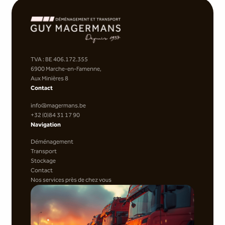
TVA : BE 406.172.355
6900 Marche-en-Famenne,
Aux Minières 8
Contact
info@magermans.be
+32 (0)84 31 17 90
Navigation
Déménagement
Transport
Stockage
Contact
Nos services près de chez vous