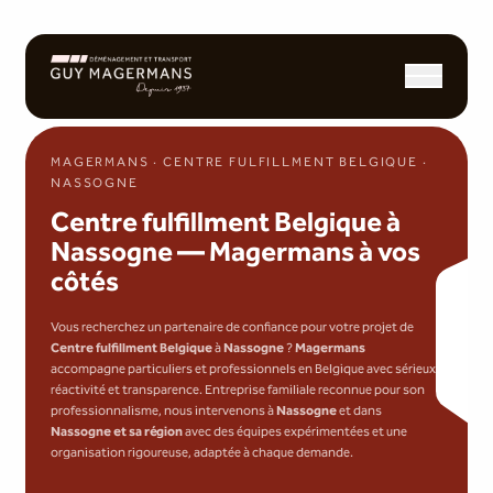
Ouvrir/fermer l
MAGERMANS · CENTRE FULFILLMENT BELGIQUE ·
NASSOGNE
Centre fulfillment Belgique à
Nassogne — Magermans à vos
côtés
Vous recherchez un partenaire de confiance pour votre projet de
Centre fulfillment Belgique
à
Nassogne
?
Magermans
accompagne particuliers et professionnels en Belgique avec sérieux,
réactivité et transparence. Entreprise familiale reconnue pour son
professionnalisme, nous intervenons à
Nassogne
et dans
Nassogne et sa région
avec des équipes expérimentées et une
organisation rigoureuse, adaptée à chaque demande.