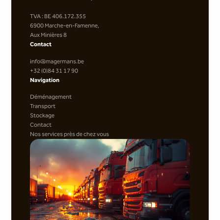
TVA : BE 406.172.355
6900 Marche-en-Famenne,
Aux Minières 8
Contact
info@magermans.be
+32 (0)84 31 17 90
Navigation
Déménagement
Transport
Stockage
Contact
Nos services près de chez vous