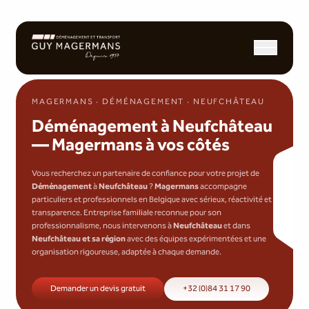
Ouvrir/fermer l
MAGERMANS · DÉMÉNAGEMENT · NEUFCHÂTEAU
Déménagement à Neufchâteau
— Magermans à vos côtés
Vous recherchez un partenaire de confiance pour votre projet de
Déménagement
à
Neufchâteau
?
Magermans
accompagne
particuliers et professionnels en Belgique avec sérieux, réactivité et
transparence. Entreprise familiale reconnue pour son
professionnalisme, nous intervenons à
Neufchâteau
et dans
Neufchâteau et sa région
avec des équipes expérimentées et une
organisation rigoureuse, adaptée à chaque demande.
Demander un devis gratuit
+32 (0)84 31 17 90