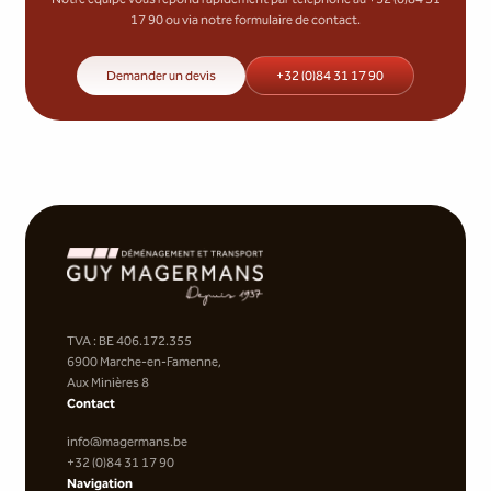
17 90 ou via notre formulaire de contact.
Demander un devis
+32 (0)84 31 17 90
TVA : BE 406.172.355
6900 Marche-en-Famenne,
Aux Minières 8
Contact
info@magermans.be
+32 (0)84 31 17 90
Navigation