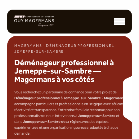
Ouvrir/fermer l
MAGERMANS · DÉMÉNAGEUR PROFESSIONNEL ·
JEMEPPE-SUR-SAMBRE
Déménageur professionnel à
Jemeppe-sur-Sambre —
Magermans à vos côtés
Vous recherchez un partenaire de confiance pour votre projet de
Déménageur professionnel
à
Jemeppe-sur-Sambre
?
Magermans
accompagne particuliers et professionnels en Belgique avec sérieux,
réactivité et transparence. Entreprise familiale reconnue pour son
professionnalisme, nous intervenons à
Jemeppe-sur-Sambre
et
dans
Jemeppe-sur-Sambre et sa région
avec des équipes
expérimentées et une organisation rigoureuse, adaptée à chaque
demande.