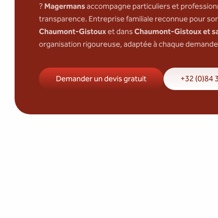
?
Magermans
accompagne particuliers et professionne
transparence. Entreprise familiale reconnue pour so
Chaumont-Gistoux
et dans
Chaumont-Gistoux et sa
organisation rigoureuse, adaptée à chaque demande
Demander un devis gratuit
+32 (0)84 