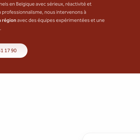
ls en Belgique avec sérieux, réactivité et
n professionnalisme, nous intervenons à
 région
avec des équipes expérimentées et une
.
31 17 90