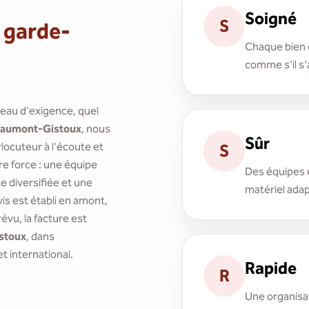
Soigné
S
 garde-
Chaque bien e
comme s'il s'
veau d'exigence, quel
aumont-Gistoux
, nous
Sûr
ocuteur à l'écoute et
S
re force : une équipe
Des équipes 
 diversifiée et une
matériel adap
is est établi en amont,
évu, la facture est
stoux
, dans
et international.
Rapide
R
Une organisat