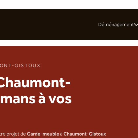
Déménagement
Pour les particulie
Pour les entrepris
Nos 10 conseils
MONT-GISTOUX
 Chaumont-
mans à vos
tre projet de
Garde-meuble
à
Chaumont-Gistoux