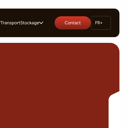
Transport
Stockage
Contact
FR
rs
Garde-meuble
es
Stockage palette