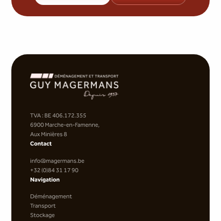
TVA : BE 406.172.355
6900 Marche-en-Famenne,
Aux Minières 8
Contact
info@magermans.be
+32 (0)84 31 17 90
Navigation
Déménagement
Transport
Stockage