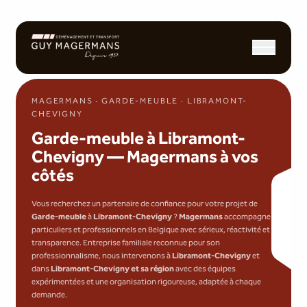
Ouvrir/fermer l
MAGERMANS · GARDE-MEUBLE · LIBRAMONT-
CHEVIGNY
Garde-meuble à Libramont-
Chevigny — Magermans à vos
côtés
Vous recherchez un partenaire de confiance pour votre projet de
Garde-meuble
à
Libramont-Chevigny
?
Magermans
accompagne
particuliers et professionnels en Belgique avec sérieux, réactivité et
transparence. Entreprise familiale reconnue pour son
professionnalisme, nous intervenons à
Libramont-Chevigny
et
dans
Libramont-Chevigny et sa région
avec des équipes
expérimentées et une organisation rigoureuse, adaptée à chaque
demande.