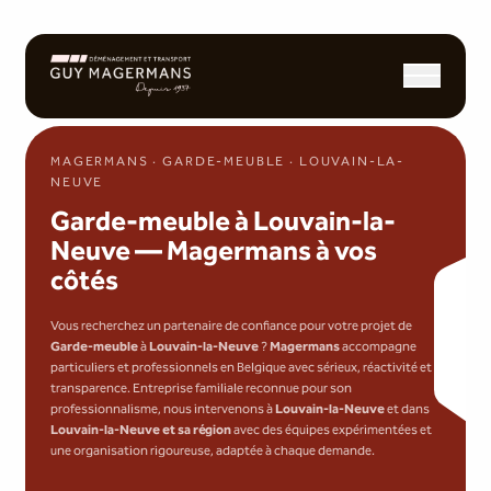
Ouvrir/fermer l
MAGERMANS · GARDE-MEUBLE · LOUVAIN-LA-
NEUVE
Garde-meuble à Louvain-la-
Neuve — Magermans à vos
côtés
Vous recherchez un partenaire de confiance pour votre projet de
Garde-meuble
à
Louvain-la-Neuve
?
Magermans
accompagne
particuliers et professionnels en Belgique avec sérieux, réactivité et
transparence. Entreprise familiale reconnue pour son
professionnalisme, nous intervenons à
Louvain-la-Neuve
et dans
Louvain-la-Neuve et sa région
avec des équipes expérimentées et
une organisation rigoureuse, adaptée à chaque demande.