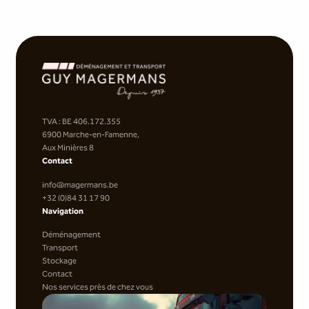
TVA : BE 406.172.355
6900 Marche-en-Famenne,
Aux Minières 8
Contact
info@magermans.be
+32 (0)84 31 17 90
Navigation
Déménagement
Transport
Stockage
Contact
Nos services près de chez vous