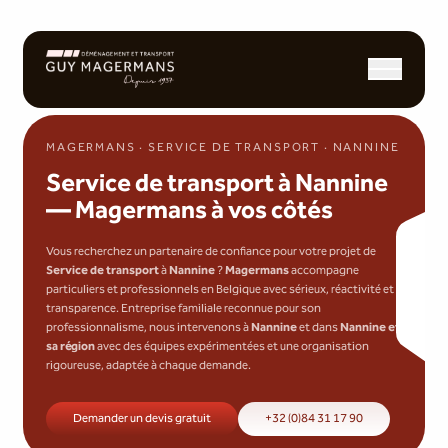
Ouvrir/fermer l
MAGERMANS · SERVICE DE TRANSPORT · NANNINE
Service de transport à Nannine
— Magermans à vos côtés
Vous recherchez un partenaire de confiance pour votre projet de
Service de transport
à
Nannine
?
Magermans
accompagne
particuliers et professionnels en Belgique avec sérieux, réactivité et
transparence. Entreprise familiale reconnue pour son
professionnalisme, nous intervenons à
Nannine
et dans
Nannine et
sa région
avec des équipes expérimentées et une organisation
rigoureuse, adaptée à chaque demande.
Demander un devis gratuit
+32 (0)84 31 17 90