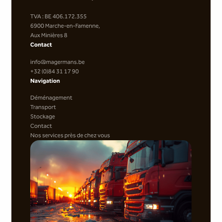
TVA : BE 406.172.355
6900 Marche-en-Famenne,
Aux Minières 8
Contact
info@magermans.be
+32 (0)84 31 17 90
Navigation
Déménagement
Transport
Stockage
Contact
Nos services près de chez vous