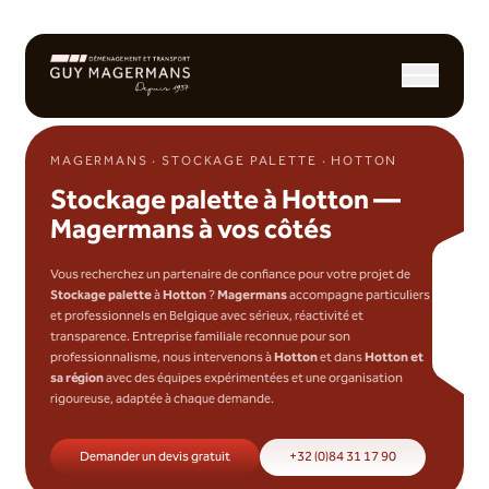
Ouvrir/fermer l
MAGERMANS · STOCKAGE PALETTE · HOTTON
Stockage palette à Hotton —
Magermans à vos côtés
Vous recherchez un partenaire de confiance pour votre projet de
Stockage palette
à
Hotton
?
Magermans
accompagne particuliers
et professionnels en Belgique avec sérieux, réactivité et
transparence. Entreprise familiale reconnue pour son
professionnalisme, nous intervenons à
Hotton
et dans
Hotton et
sa région
avec des équipes expérimentées et une organisation
rigoureuse, adaptée à chaque demande.
Demander un devis gratuit
+32 (0)84 31 17 90