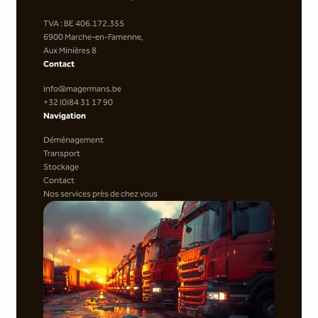
TVA : BE 406.172.355
6900 Marche-en-Famenne,
Aux Minières 8
Contact
info@magermans.be
+32 (0)84 31 17 90
Navigation
Déménagement
Transport
Stockage
Contact
Nos services près de chez vous