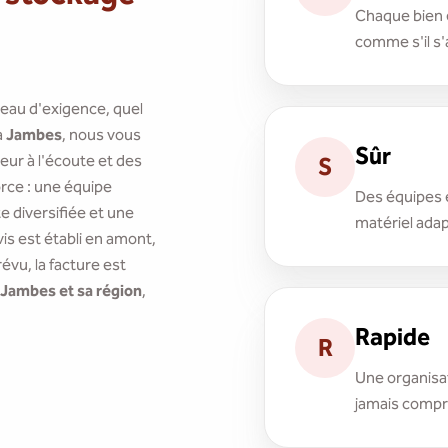
Chaque bien e
comme s'il s'
veau d'exigence, quel
à
Jambes
, nous vous
Sûr
ur à l'écoute et des
S
orce : une équipe
Des équipes 
 diversifiée et une
matériel adap
is est établi en amont,
évu, la facture est
Jambes et sa région
,
Rapide
R
Une organisat
jamais compro