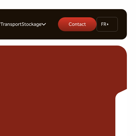
Transport
Stockage
Contact
FR
rs
Garde-meuble
es
Stockage palette