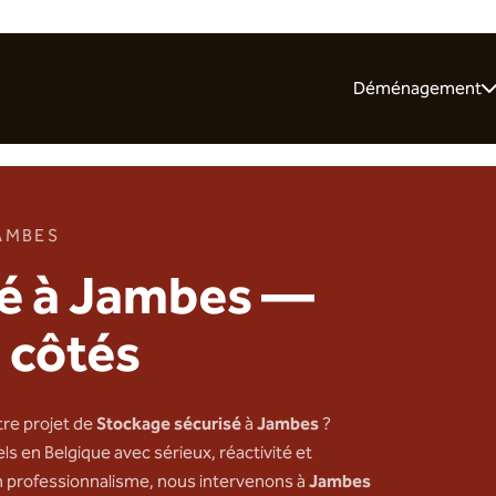
Déménagement
Pour les particulie
Pour les entrepris
Nos 10 conseils
AMBES
sé à Jambes —
 côtés
tre projet de
Stockage sécurisé
à
Jambes
?
s en Belgique avec sérieux, réactivité et
n professionnalisme, nous intervenons à
Jambes