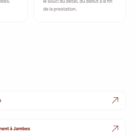
mbes.
le souci du détail, du début à la fin
de la prestation.
s
ment à Jambes