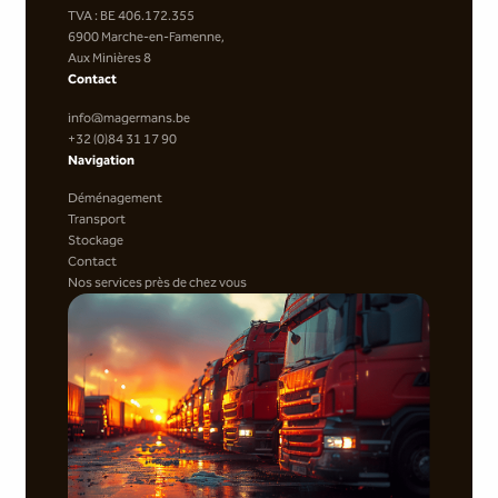
TVA : BE 406.172.355
6900 Marche-en-Famenne,
Aux Minières 8
Contact
info@magermans.be
+32 (0)84 31 17 90
Navigation
Déménagement
Transport
Stockage
Contact
Nos services près de chez vous