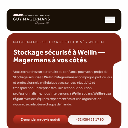
Ouvrir/fermer l
MAGERMANS · STOCKAGE SÉCURISÉ · WELLIN
Stockage sécurisé à Wellin —
Magermans à vos côtés
Vous recherchez un partenaire de confiance pour votre projet de
Stockage sécurisé
à
Wellin
?
Magermans
accompagne particuliers
et professionnels en Belgique avec sérieux, réactivité et
transparence. Entreprise familiale reconnue pour son
professionnalisme, nous intervenons à
Wellin
et dans
Wellin et sa
région
avec des équipes expérimentées et une organisation
rigoureuse, adaptée à chaque demande.
Demander un devis gratuit
+32 (0)84 31 17 90