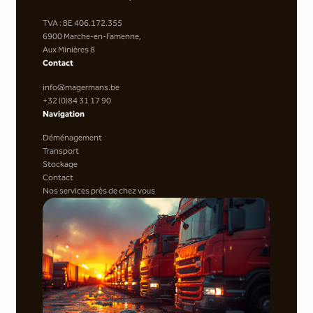
TVA : BE 406.172.355
6900 Marche-en-Famenne,
Aux Minières 8
Contact
info@magermans.be
+32 (0)84 31 17 90
Navigation
Déménagement
Transport
Stockage
Contact
Nos services près de chez vous