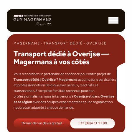
Ouvrir/fermer l
MAGERMANS · TRANSPORT DÉDIÉ · OVERIJSE
Transport dédié à Overijse —
Magermans à vos côtés
Vous recherchez un partenaire de confiance pour votre projet de
Transport dédié
à
Overijse
?
Magermans
accompagne particuliers
et professionnels en Belgique avec sérieux, réactivité et
transparence. Entreprise familiale reconnue pour son
professionnalisme, nous intervenons à
Overijse
et dans
Overijse
et sa région
avec des équipes expérimentées et une organisation
rigoureuse, adaptée à chaque demande.
Demander un devis gratuit
+32 (0)84 31 17 90