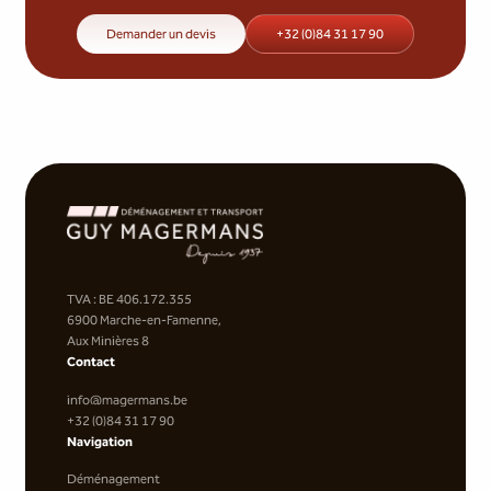
Demander un devis
+32 (0)84 31 17 90
TVA : BE 406.172.355
6900 Marche-en-Famenne,
Aux Minières 8
Contact
info@magermans.be
+32 (0)84 31 17 90
Navigation
Déménagement