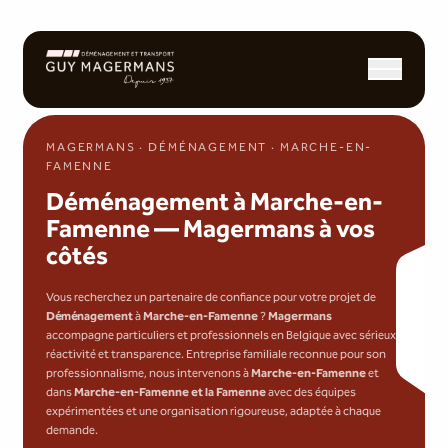
Ouvrir/fermer l
MAGERMANS · DÉMÉNAGEMENT · MARCHE-EN-
FAMENNE
Déménagement à Marche-en-
Famenne — Magermans à vos
côtés
Vous recherchez un partenaire de confiance pour votre projet de
Déménagement
à
Marche-en-Famenne
?
Magermans
accompagne particuliers et professionnels en Belgique avec sérieux,
réactivité et transparence. Entreprise familiale reconnue pour son
professionnalisme, nous intervenons à
Marche-en-Famenne
et
dans
Marche-en-Famenne et la Famenne
avec des équipes
expérimentées et une organisation rigoureuse, adaptée à chaque
demande.