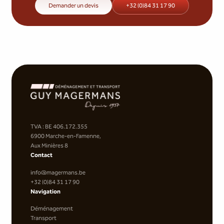
Demander un devis
+32 (0)84 31 17 90
TVA : BE 406.172.355
6900 Marche-en-Famenne,
Aux Minières 8
Contact
info@magermans.be
+32 (0)84 31 17 90
Navigation
Déménagement
Transport