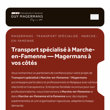
Ouvrir/fermer l
MAGERMANS · TRANSPORT SPÉCIALISÉ · MARCHE-
EN-FAMENNE
Transport spécialisé à Marche-
en-Famenne — Magermans à
vos côtés
Vous recherchez un partenaire de confiance pour votre projet de
Transport spécialisé
à
Marche-en-Famenne
?
Magermans
accompagne particuliers et professionnels en Belgique avec sérieux,
réactivité et transparence. Entreprise familiale reconnue pour son
professionnalisme, nous intervenons à
Marche-en-Famenne
et
dans
Marche-en-Famenne et la Famenne
avec des équipes
expérimentées et une organisation rigoureuse, adaptée à chaque
demande.