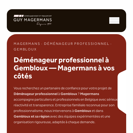
Ouvrir/fermer l
MAGERMANS · DÉMÉNAGEUR PROFESSIONNEL ·
GEMBLOUX
Déménageur professionnel à
Gembloux — Magermans à vos
côtés
Vous recherchez un partenaire de confiance pour votre projet de
Déménageur professionnel
à
Gembloux
?
Magermans
accompagne particuliers et professionnels en Belgique avec sérieux,
réactivité et transparence. Entreprise familiale reconnue pour son
professionnalisme, nous intervenons à
Gembloux
et dans
Gembloux et sa région
avec des équipes expérimentées et une
organisation rigoureuse, adaptée à chaque demande.