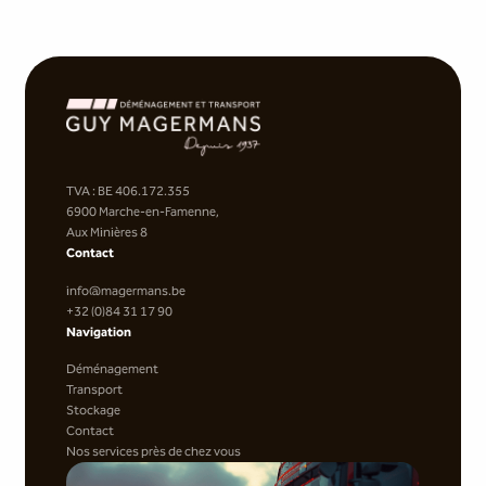
TVA : BE 406.172.355
6900 Marche-en-Famenne,
Aux Minières 8
Contact
info@magermans.be
+32 (0)84 31 17 90
Navigation
Déménagement
Transport
Stockage
Contact
Nos services près de chez vous