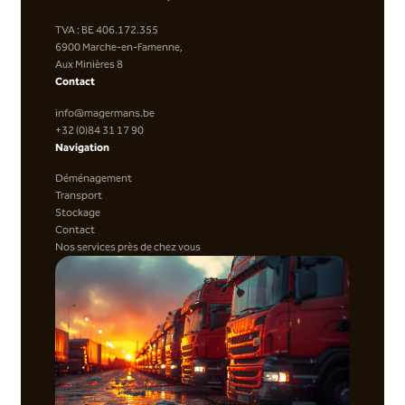
TVA : BE 406.172.355
6900 Marche-en-Famenne,
Aux Minières 8
Contact
info@magermans.be
+32 (0)84 31 17 90
Navigation
Déménagement
Transport
Stockage
Contact
Nos services près de chez vous