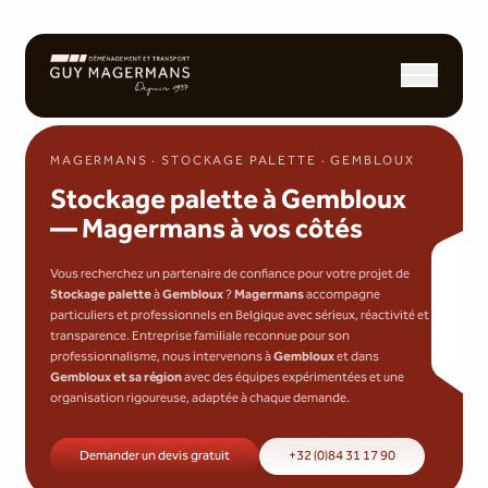
Ouvrir/fermer l
MAGERMANS · STOCKAGE PALETTE · GEMBLOUX
Stockage palette à Gembloux
— Magermans à vos côtés
Vous recherchez un partenaire de confiance pour votre projet de
Stockage palette
à
Gembloux
?
Magermans
accompagne
particuliers et professionnels en Belgique avec sérieux, réactivité et
transparence. Entreprise familiale reconnue pour son
professionnalisme, nous intervenons à
Gembloux
et dans
Gembloux et sa région
avec des équipes expérimentées et une
organisation rigoureuse, adaptée à chaque demande.
Demander un devis gratuit
+32 (0)84 31 17 90