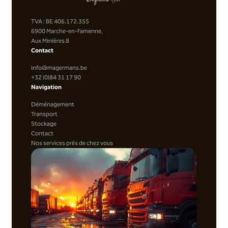
TVA : BE 406.172.355
6900 Marche-en-Famenne,
Aux Minières 8
Contact
info@magermans.be
+32 (0)84 31 17 90
Navigation
Déménagement
Transport
Stockage
Contact
Nos services près de chez vous