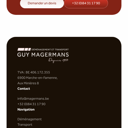
Demander un devis
+32 (0)84 31 17 90
TVA : BE 406.172.355
6900 Marche-en-Famenne,
Aux Minières 8
Contact
info@magermans.be
+32 (0)84 31 17 90
Navigation
Déménagement
Transport