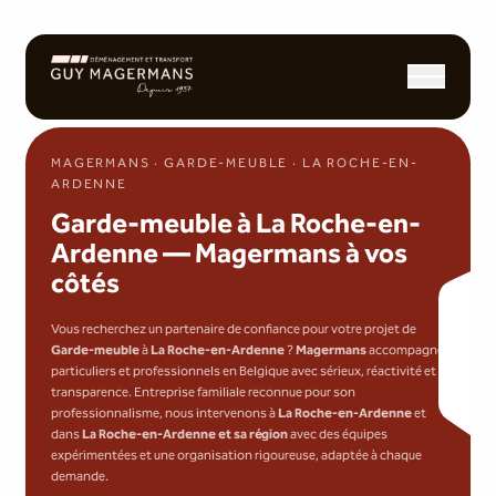
Ouvrir/fermer l
MAGERMANS · GARDE-MEUBLE · LA ROCHE-EN-
ARDENNE
Garde-meuble à La Roche-en-
Ardenne — Magermans à vos
côtés
Vous recherchez un partenaire de confiance pour votre projet de
Garde-meuble
à
La Roche-en-Ardenne
?
Magermans
accompagne
particuliers et professionnels en Belgique avec sérieux, réactivité et
transparence. Entreprise familiale reconnue pour son
professionnalisme, nous intervenons à
La Roche-en-Ardenne
et
dans
La Roche-en-Ardenne et sa région
avec des équipes
expérimentées et une organisation rigoureuse, adaptée à chaque
demande.