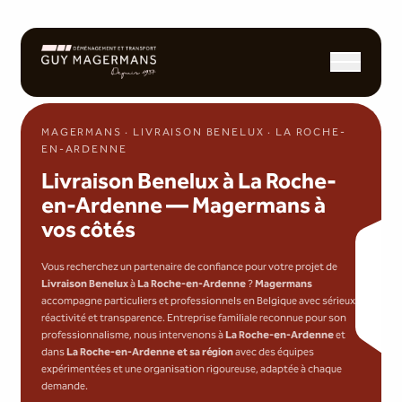
Ouvrir/fermer l
MAGERMANS · LIVRAISON BENELUX · LA ROCHE-
EN-ARDENNE
Livraison Benelux à La Roche-
en-Ardenne — Magermans à
vos côtés
Vous recherchez un partenaire de confiance pour votre projet de
Livraison Benelux
à
La Roche-en-Ardenne
?
Magermans
accompagne particuliers et professionnels en Belgique avec sérieux,
réactivité et transparence. Entreprise familiale reconnue pour son
professionnalisme, nous intervenons à
La Roche-en-Ardenne
et
dans
La Roche-en-Ardenne et sa région
avec des équipes
expérimentées et une organisation rigoureuse, adaptée à chaque
demande.