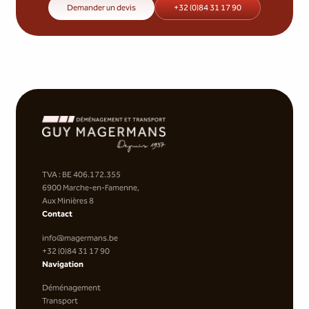
Demander un devis
+32 (0)84 31 17 90
TVA : BE 406.172.355
6900 Marche-en-Famenne,
Aux Minières 8
Contact
info@magermans.be
+32 (0)84 31 17 90
Navigation
Déménagement
Transport