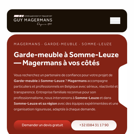
Ouvrir/fermer l
MAGERMANS · GARDE-MEUBLE · SOMME-LEUZE
Garde-meuble à Somme-Leuze
— Magermans à vos côtés
Vous recherchez un partenaire de confiance pour votre projet de
Garde-meuble
à
Somme-Leuze
?
Magermans
accompagne
particuliers et professionnels en Belgique avec sérieux, réactivité et
transparence. Entreprise familiale reconnue pour son
professionnalisme, nous intervenons à
Somme-Leuze
et dans
Somme-Leuze et sa région
avec des équipes expérimentées et une
organisation rigoureuse, adaptée à chaque demande.
Demander un devis gratuit
+32 (0)84 31 17 90