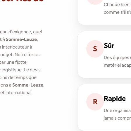
Chaque bien e
comme s'il s'
veau d'exigence, quel
t
à
Somme-Leuze
,
Sûr
interlocuteur à
S
budget. Notre force :
Des équipes 
ar une flotte
matériel adap
logistique. Le devis
 moins de temps que
nons à
Somme-Leuze
,
 et international.
Rapide
R
Une organisat
jamais compro