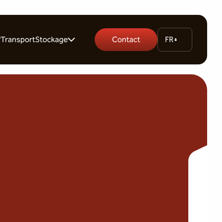
Transport
Stockage
Contact
FR
rs
Garde-meuble
es
Stockage palette