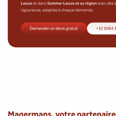
Leuze
et dans
Somme-Leuze et sa région
avec des 
rigoureuse, adaptée à chaque demande.
Demander un devis gratuit
+32 (0)84 
Magermans, votre partenaire 