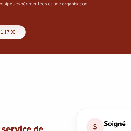
équipes expérimentées et une organisation
31 17 90
Soigné
S
service de