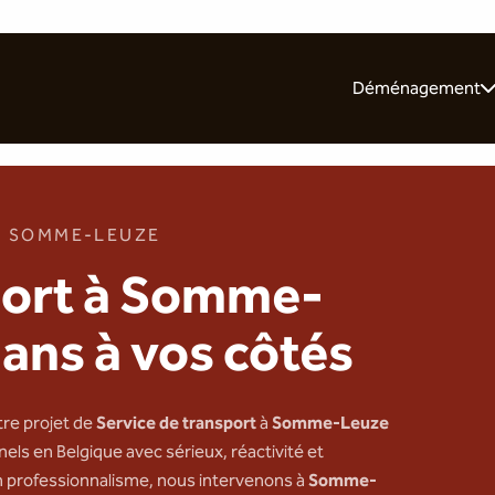
Déménagement
Pour les particulie
Pour les entrepris
Nos 10 conseils
 · SOMME-LEUZE
port à Somme-
ns à vos côtés
tre projet de
Service de transport
à
Somme-Leuze
ls en Belgique avec sérieux, réactivité et
n professionnalisme, nous intervenons à
Somme-