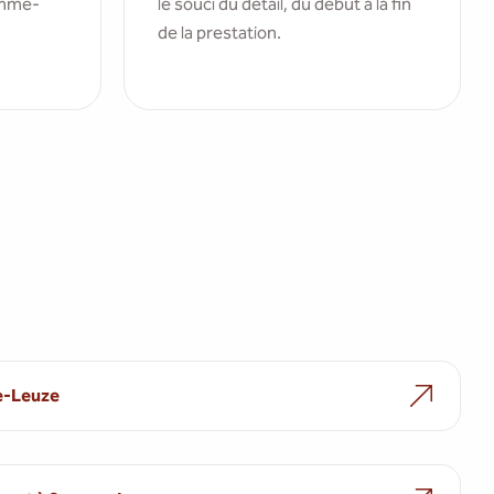
omme-
le souci du détail, du début à la fin
de la prestation.
-Leuze