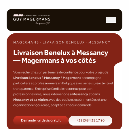
Ouvrir/fermer l
MAGERMANS · LIVRAISON BENELUX · MESSANCY
Livraison Benelux à Messancy
— Magermans à vos côtés
Vous recherchez un partenaire de confiance pour votre projet de
Livraison Benelux
à
Messancy
?
Magermans
accompagne
particuliers et professionnels en Belgique avec sérieux, réactivité et
transparence. Entreprise familiale reconnue pour son
professionnalisme, nous intervenons à
Messancy
et dans
Messancy et sa région
avec des équipes expérimentées et une
organisation rigoureuse, adaptée à chaque demande.
Demander un devis gratuit
+32 (0)84 31 17 90