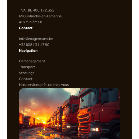
TVA : BE 406.172.355
6900 Marche-en-Famenne,
Aux Minières 8
Contact
info@magermans.be
+32 (0)84 31 17 90
Navigation
Déménagement
Transport
Stockage
Contact
Nos services près de chez vous