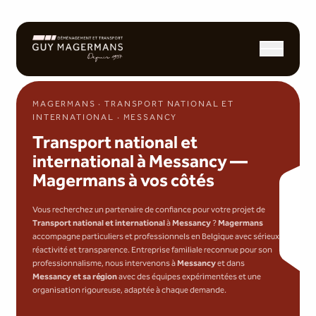
Ouvrir/fermer l
MAGERMANS · TRANSPORT NATIONAL ET
INTERNATIONAL · MESSANCY
Transport national et
international à Messancy —
Magermans à vos côtés
Vous recherchez un partenaire de confiance pour votre projet de
Transport national et international
à
Messancy
?
Magermans
accompagne particuliers et professionnels en Belgique avec sérieux,
réactivité et transparence. Entreprise familiale reconnue pour son
professionnalisme, nous intervenons à
Messancy
et dans
Messancy et sa région
avec des équipes expérimentées et une
organisation rigoureuse, adaptée à chaque demande.