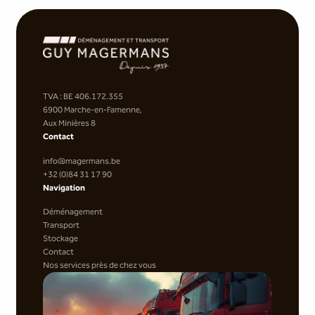
TVA : BE 406.172.355
6900 Marche-en-Famenne,
Aux Minières 8
Contact
info@magermans.be
+32 (0)84 31 17 90
Navigation
Déménagement
Transport
Stockage
Contact
Nos services près de chez vous