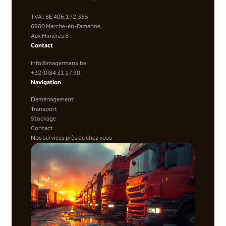
TVA : BE 406.172.355
6900 Marche-en-Famenne,
Aux Minières 8
Contact
info@magermans.be
+32 (0)84 31 17 90
Navigation
Déménagement
Transport
Stockage
Contact
Nos services près de chez vous