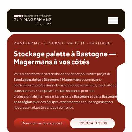
Ouvrir/fermer l
MAGERMANS · STOCKAGE PALETTE · BASTOGNE
Stockage palette à Bastogne —
Magermans à vos côtés
Vous recherchez un partenaire de confiance pour votre projet de
Stockage palette
à
Bastogne
?
Magermans
accompagne
particuliers et professionnels en Belgique avec sérieux, réactivité et
transparence. Entreprise familiale reconnue pour son
professionnalisme, nous intervenons à
Bastogne
et dans
Bastogne
et sa région
avec des équipes expérimentées et une organisation
rigoureuse, adaptée à chaque demande.
Demander un devis gratuit
+32 (0)84 31 17 90