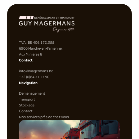
TVA : BE 406.172.355
6900 Marche-en-Famenne,
Aux Minières 8
Contact
info@magermans.be
+32 (0)84 31 17 90
Navigation
Déménagement
Transport
Stockage
Contact
Nos services près de chez vous