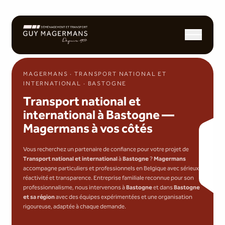
Ouvrir/fermer l
MAGERMANS · TRANSPORT NATIONAL ET
INTERNATIONAL · BASTOGNE
Transport national et
international à Bastogne —
Magermans à vos côtés
Vous recherchez un partenaire de confiance pour votre projet de
Transport national et international
à
Bastogne
?
Magermans
accompagne particuliers et professionnels en Belgique avec sérieux,
réactivité et transparence. Entreprise familiale reconnue pour son
professionnalisme, nous intervenons à
Bastogne
et dans
Bastogne
et sa région
avec des équipes expérimentées et une organisation
rigoureuse, adaptée à chaque demande.