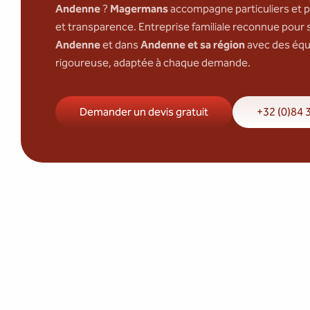
Andenne
?
Magermans
accompagne particuliers et pr
et transparence. Entreprise familiale reconnue pour
Andenne
et dans
Andenne et sa région
avec des équ
rigoureuse, adaptée à chaque demande.
Demander un devis gratuit
+32 (0)84 