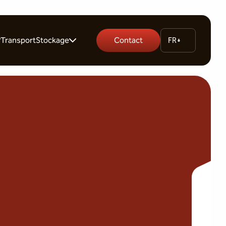
Transport
Stockage
Contact
FR
rs
Garde-meuble
es
Stockage palette