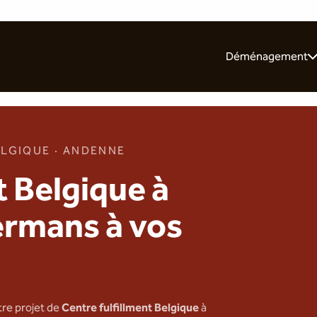
Déménagement
Pour les particulie
Pour les entrepris
Nos 10 conseils
LGIQUE · ANDENNE
t Belgique à
rmans à vos
tre projet de
Centre fulfillment Belgique
à