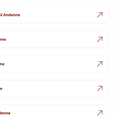
e à Andenne
enne
nne
ne
ndenne