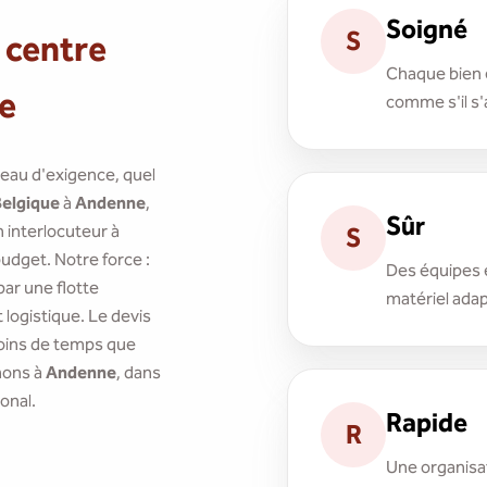
Soigné
S
 centre
Chaque bien e
ne
comme s'il s'
veau d'exigence, quel
Belgique
à
Andenne
,
Sûr
interlocuteur à
S
budget. Notre force :
Des équipes 
ar une flotte
matériel adap
logistique. Le devis
 moins de temps que
nons à
Andenne
, dans
ional.
Rapide
R
Une organisat