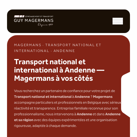
Ouvrir/fermer l
MAGERMANS · TRANSPORT NATIONAL ET
INTERNATIONAL · ANDENNE
Transport national et
international à Andenne —
Magermans à vos côtés
Vous recherchez un partenaire de confiance pour votre projet de
Transport national et international
à
Andenne
?
Magermans
accompagne particuliers et professionnels en Belgique avec sérieux,
réactivité et transparence. Entreprise familiale reconnue pour son
professionnalisme, nous intervenons à
Andenne
et dans
Andenne
et sa région
avec des équipes expérimentées et une organisation
rigoureuse, adaptée à chaque demande.