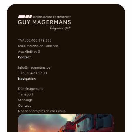
TVA : BE 406.172.355
6900 Marche-en-Famenne,
Aux Minières 8
Contact
info@magermans.be
+32 (0)84 31 17 90
Navigation
Déménagement
Transport
Stockage
Contact
Nos services près de chez vous