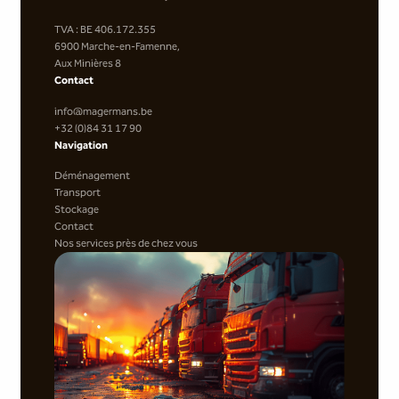
TVA : BE 406.172.355
6900 Marche-en-Famenne,
Aux Minières 8
Contact
info@magermans.be
+32 (0)84 31 17 90
Navigation
Déménagement
Transport
Stockage
Contact
Nos services près de chez vous