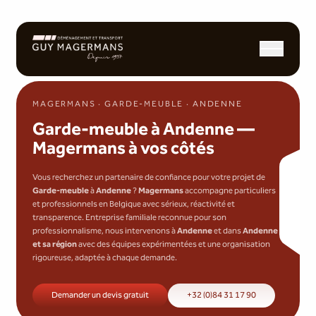
Ouvrir/fermer l
MAGERMANS · GARDE-MEUBLE · ANDENNE
Garde-meuble à Andenne —
Magermans à vos côtés
Vous recherchez un partenaire de confiance pour votre projet de
Garde-meuble
à
Andenne
?
Magermans
accompagne particuliers
et professionnels en Belgique avec sérieux, réactivité et
transparence. Entreprise familiale reconnue pour son
professionnalisme, nous intervenons à
Andenne
et dans
Andenne
et sa région
avec des équipes expérimentées et une organisation
rigoureuse, adaptée à chaque demande.
Demander un devis gratuit
+32 (0)84 31 17 90