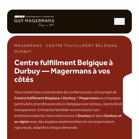
Ouvrir/fermer l
MAGERMANS · CENTRE FULFILLMENT BELGIQUE ·
DURBUY
Centre fulfillment Belgique à
Durbuy — Magermans à vos
côtés
Vous recherchez un partenaire de confiance pour votre projet de
Centre fulfillment Belgique
à
Durbuy
?
Magermans
accompagne
particuliers et professionnels en Belgique avec sérieux, réactivité et
transparence. Entreprise familiale reconnue pour son
professionnalisme, nous intervenons à
Durbuy
et dans
Durbuy et
sa région
avec des équipes expérimentées et une organisation
rigoureuse, adaptée à chaque demande.