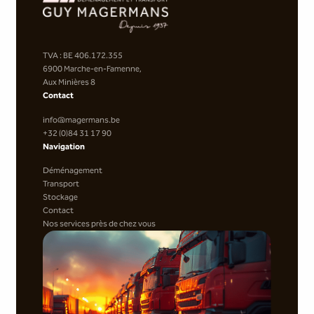
TVA : BE 406.172.355
6900 Marche-en-Famenne,
Aux Minières 8
Contact
info@magermans.be
+32 (0)84 31 17 90
Navigation
Déménagement
Transport
Stockage
Contact
Nos services près de chez vous