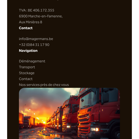
TVA : BE 406.172.355
6900 Marche-en-Famenne,
Aux Minières 8
Contact
info@magermans.be
+32 (0)84 31 17 90
Navigation
Déménagement
Transport
Stockage
Contact
Nos services près de chez vous