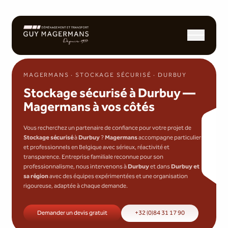
Ouvrir/fermer l
MAGERMANS · STOCKAGE SÉCURISÉ · DURBUY
Stockage sécurisé à Durbuy —
Magermans à vos côtés
Vous recherchez un partenaire de confiance pour votre projet de
Stockage sécurisé
à
Durbuy
?
Magermans
accompagne particuliers
et professionnels en Belgique avec sérieux, réactivité et
transparence. Entreprise familiale reconnue pour son
professionnalisme, nous intervenons à
Durbuy
et dans
Durbuy et
sa région
avec des équipes expérimentées et une organisation
rigoureuse, adaptée à chaque demande.
Demander un devis gratuit
+32 (0)84 31 17 90