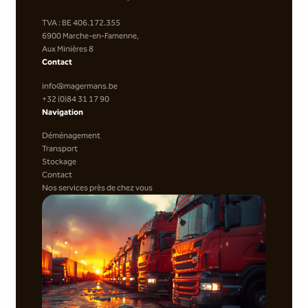
TVA : BE 406.172.355
6900 Marche-en-Famenne,
Aux Minières 8
Contact
info@magermans.be
+32 (0)84 31 17 90
Navigation
Déménagement
Transport
Stockage
Contact
Nos services près de chez vous