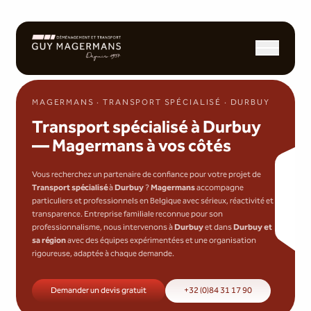
Ouvrir/fermer l
MAGERMANS · TRANSPORT SPÉCIALISÉ · DURBUY
Transport spécialisé à Durbuy
— Magermans à vos côtés
Vous recherchez un partenaire de confiance pour votre projet de
Transport spécialisé
à
Durbuy
?
Magermans
accompagne
particuliers et professionnels en Belgique avec sérieux, réactivité et
transparence. Entreprise familiale reconnue pour son
professionnalisme, nous intervenons à
Durbuy
et dans
Durbuy et
sa région
avec des équipes expérimentées et une organisation
rigoureuse, adaptée à chaque demande.
Demander un devis gratuit
+32 (0)84 31 17 90