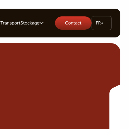
Transport
Stockage
Contact
FR
rs
Garde-meuble
es
Stockage palette