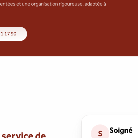
ntées et une organisation rigoureuse, adaptée à
31 17 90
Soigné
S
service de