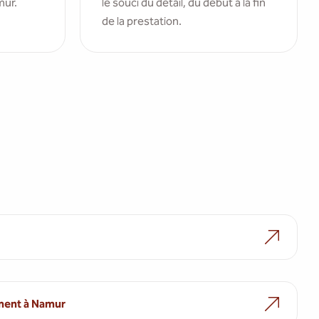
mur.
le souci du détail, du début à la fin
de la prestation.
ment à Namur