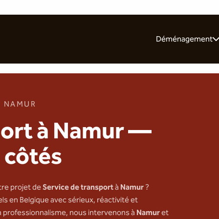
Déménagement
Pour les particulie
Pour les entrepris
Nos 10 conseils
· NAMUR
port à Namur —
 côtés
tre projet de
Service de transport
à
Namur
?
s en Belgique avec sérieux, réactivité et
n professionnalisme, nous intervenons à
Namur
et