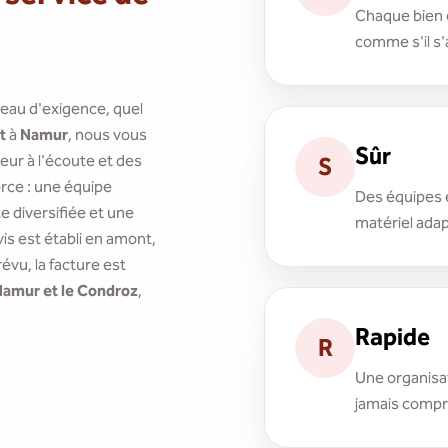
Chaque bien e
comme s'il s'
veau d'exigence, quel
t
à
Namur
, nous vous
Sûr
ur à l'écoute et des
S
orce : une équipe
Des équipes 
 diversifiée et une
matériel adap
is est établi en amont,
évu, la facture est
amur et le Condroz
,
Rapide
R
Une organisat
jamais compro