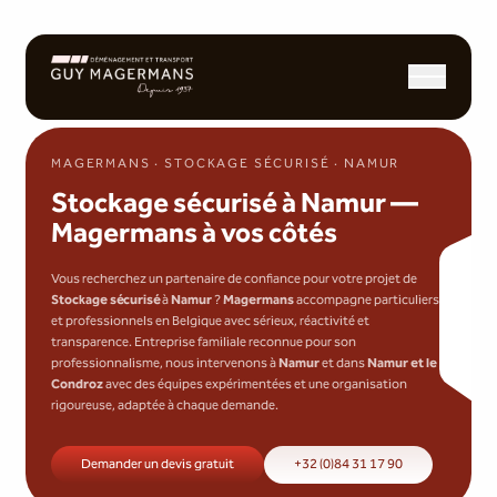
Ouvrir/fermer l
MAGERMANS · STOCKAGE SÉCURISÉ · NAMUR
Stockage sécurisé à Namur —
Magermans à vos côtés
Vous recherchez un partenaire de confiance pour votre projet de
Stockage sécurisé
à
Namur
?
Magermans
accompagne particuliers
et professionnels en Belgique avec sérieux, réactivité et
transparence. Entreprise familiale reconnue pour son
professionnalisme, nous intervenons à
Namur
et dans
Namur et le
Condroz
avec des équipes expérimentées et une organisation
rigoureuse, adaptée à chaque demande.
Demander un devis gratuit
+32 (0)84 31 17 90