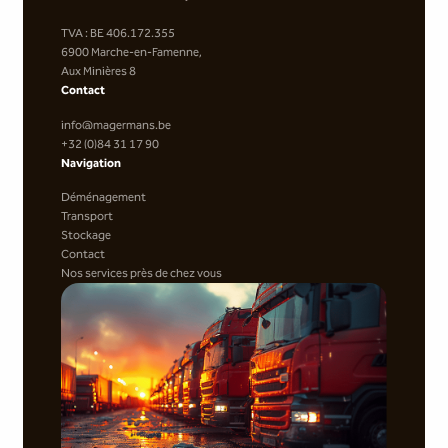
TVA : BE 406.172.355
6900 Marche-en-Famenne,
Aux Minières 8
Contact
info@magermans.be
+32 (0)84 31 17 90
Navigation
Déménagement
Transport
Stockage
Contact
Nos services près de chez vous