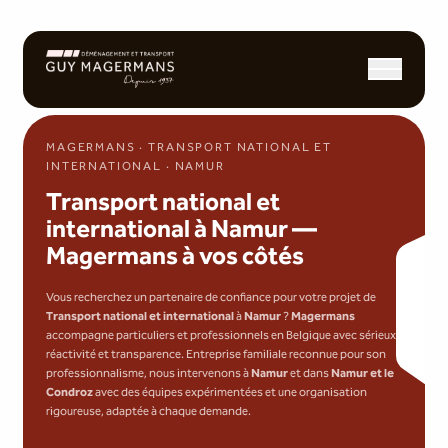
Ouvrir/fermer l
MAGERMANS · TRANSPORT NATIONAL ET
INTERNATIONAL · NAMUR
Transport national et
international à Namur —
Magermans à vos côtés
Vous recherchez un partenaire de confiance pour votre projet de
Transport national et international
à
Namur
?
Magermans
accompagne particuliers et professionnels en Belgique avec sérieux,
réactivité et transparence. Entreprise familiale reconnue pour son
professionnalisme, nous intervenons à
Namur
et dans
Namur et le
Condroz
avec des équipes expérimentées et une organisation
rigoureuse, adaptée à chaque demande.