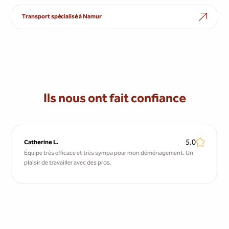
Transport spécialisé à Namur
Ils nous ont fait confiance
5.0
Catherine L.
K
Équipe très efficace et très sympa pour mon déménagement. Un
P
plaisir de travailler avec des pros.
r