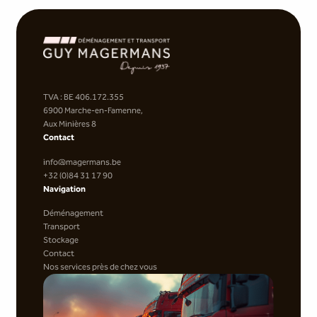
TVA : BE 406.172.355
6900 Marche-en-Famenne,
Aux Minières 8
Contact
info@magermans.be
+32 (0)84 31 17 90
Navigation
Déménagement
Transport
Stockage
Contact
Nos services près de chez vous